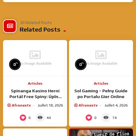
30 Related Posts
Related Posts
No Image Available
No Image Available
%
%
0
0
Articles
Articles
Spinanga Kasino Herní
Sol Gaming – Pełny Guide
Portál Free Spiny: Úplný
po Portalu Gier Online
Návod Dárkovými
Afronextv
Juillet 18, 2026
Afronextv
Juillet 4, 2026
Zatočeními
0
0
44
74