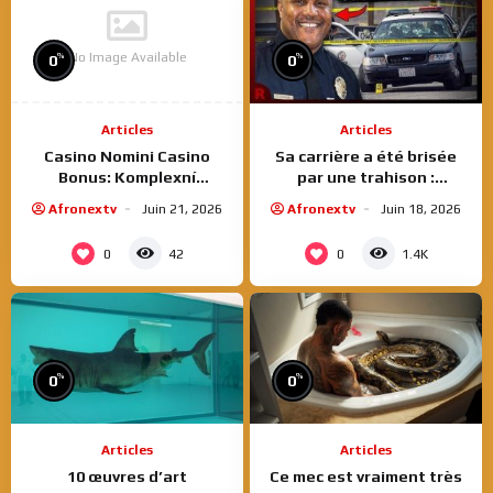
No Image Available
%
%
0
0
Articles
Articles
Casino Nomini Casino
Sa carrière a été brisée
Bonus: Komplexní
par une trahison :
Průvodce Bonusoým
l’histoire d’un homme
Afronextv
Juin 21, 2026
Afronextv
Juin 18, 2026
Programem
entre colère et justice
0
0
42
1.4K
%
%
0
0
Articles
Articles
10 œuvres d’art
Ce mec est vraiment très