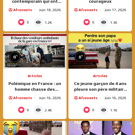
contemporain qui ont
courageux
choqué le public | Rise Art
Afronextv
Juin 18, 2026
Afronextv
Juin 17, 2026
0
0
1.2K
1.3K
%
%
0
0
Articles
Articles
Polémique en France : un
Ce jeune garçon de 4 ans
homme chasse des
pleure son père militaire
vendeurs ambulants d’une
tombée au front
Afronextv
Juin 16, 2026
Afronextv
Juin 16, 2026
gare, les réactions
divisées
0
0
2.4K
1.1K