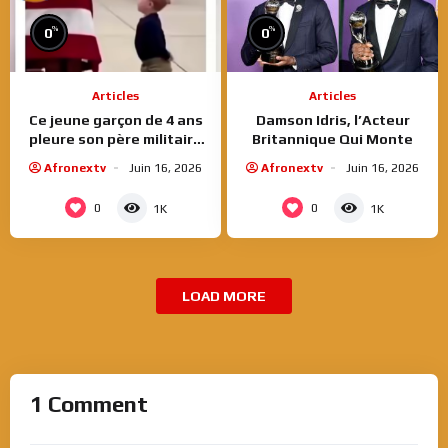
%
%
0
0
Articles
Articles
Ce jeune garçon de 4 ans
Damson Idris, l’Acteur
pleure son père militaire
Britannique Qui Monte
tombée au front
Afronextv
Juin 16, 2026
Afronextv
Juin 16, 2026
0
0
1K
1K
LOAD MORE
1 Comment