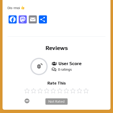
Dis-moi
Facebook
Mastodon
Email
Partager
Reviews
User Score
0
%
0 ratings
Rate This
Not Rated