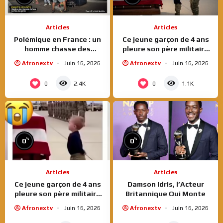
Articles
Articles
Polémique en France : un
Ce jeune garçon de 4 ans
homme chasse des
pleure son père militaire
vendeurs ambulants d’une
tombée au front
Afronextv
Juin 16, 2026
Afronextv
Juin 16, 2026
gare, les réactions
divisées
0
0
2.4K
1.1K
%
%
0
0
Articles
Articles
Ce jeune garçon de 4 ans
Damson Idris, l’Acteur
pleure son père militaire
Britannique Qui Monte
tombée au front
Afronextv
Juin 16, 2026
Afronextv
Juin 16, 2026