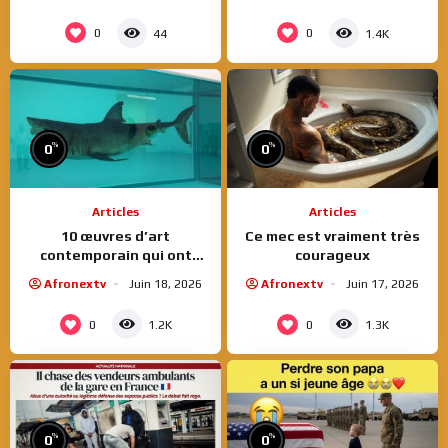
Programem
entre colère et justice
0
0
44
1.4K
%
%
0
0
Articles
Articles
10 œuvres d’art
Ce mec est vraiment très
contemporain qui ont
courageux
choqué le public | Rise Art
Afronextv
Juin 18, 2026
Afronextv
Juin 17, 2026
0
0
1.2K
1.3K
%
%
0
0