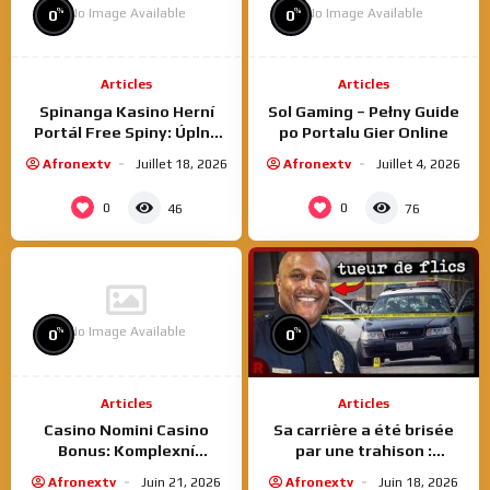
No Image Available
No Image Available
%
%
0
0
Articles
Articles
Spinanga Kasino Herní
Sol Gaming – Pełny Guide
Portál Free Spiny: Úplný
po Portalu Gier Online
Návod Dárkovými
Afronextv
Juillet 18, 2026
Afronextv
Juillet 4, 2026
Zatočeními
0
0
46
76
No Image Available
%
%
0
0
Articles
Articles
Casino Nomini Casino
Sa carrière a été brisée
Bonus: Komplexní
par une trahison :
Průvodce Bonusoým
l’histoire d’un homme
Afronextv
Juin 21, 2026
Afronextv
Juin 18, 2026