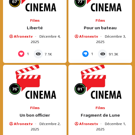
%
%
67
77
Films
Films
Liberté
Pour un bateau
Afronextv
Décembre 4,
Afronextv
Décembre 3,
2025
2025
1
1
7.1K
91.3K
%
%
76
81
Films
Films
Un bon officier
Fragment de Lune
Afronextv
Décembre 2,
Afronextv
Décembre 1,
2025
2025