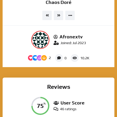
Chaos Doré
Afronextv
Joined: Jul 2023
2
0
10.2K
Reviews
User Score
75
%
46 ratings