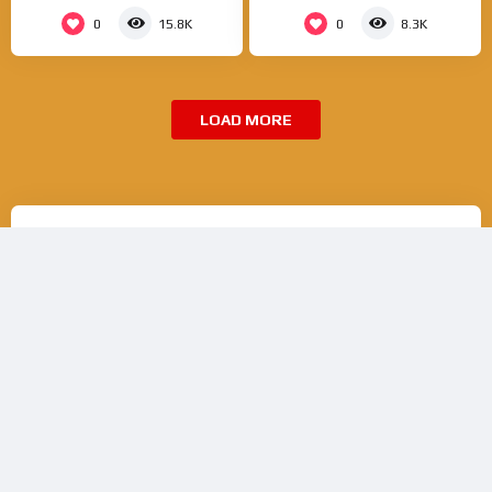
0
0
15.8K
8.3K
LOAD MORE