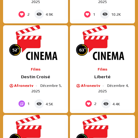
2025
2025
2
1
4.9K
10.2K
%
%
52
63
Films
Films
Destin Croisé
Liberté
Afronextv
Décembre 5,
Afronextv
Décembre 4,
2025
2025
1
2
4.5K
4.4K