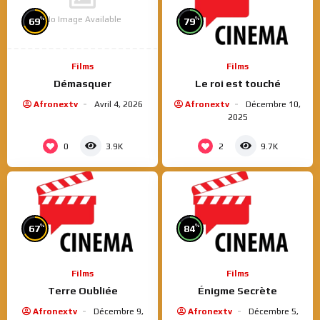
No Image Available
%
%
69
79
Films
Films
Démasquer
Le roi est touché
Afronextv
Avril 4, 2026
Afronextv
Décembre 10,
2025
0
2
3.9K
9.7K
%
%
67
84
Films
Films
Terre Oubliée
Énigme Secrète
Afronextv
Décembre 9,
Afronextv
Décembre 5,