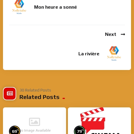
Mon heure a sonné
Next
La rivière
30 Related Posts
Related Posts
No Image Available
%
%
69
79