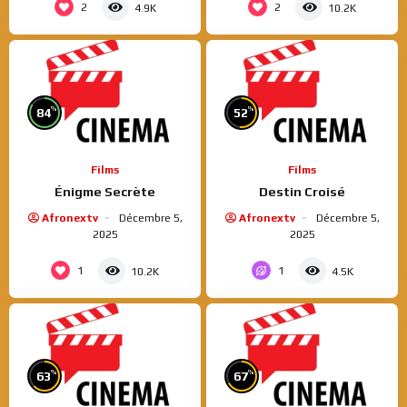
2
2
4.9K
10.2K
%
%
84
52
Films
Films
Énigme Secrète
Destin Croisé
Afronextv
Décembre 5,
Afronextv
Décembre 5,
2025
2025
1
1
10.2K
4.5K
%
%
63
67