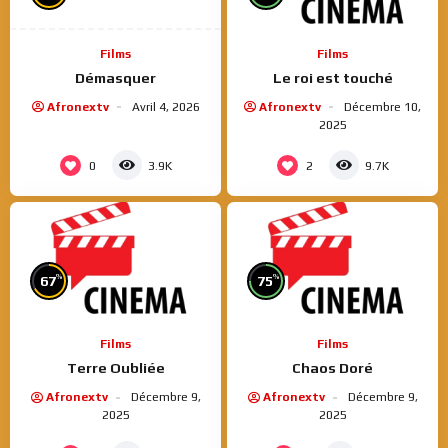
Films
Films
Démasquer
Le roi est touché
Afronextv
Avril 4, 2026
Afronextv
Décembre 10,
2025
0
2
3.9K
9.7K
%
%
67
75
Films
Films
Terre Oubliée
Chaos Doré
Afronextv
Décembre 9,
Afronextv
Décembre 9,
2025
2025