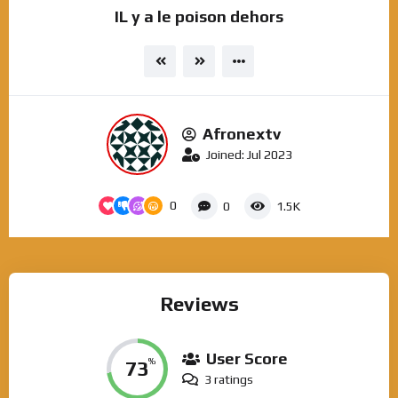
IL y a le poison dehors
Afronextv
Joined: Jul 2023
0
0
1.5K
Reviews
User Score
73
%
3 ratings