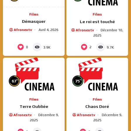
Films
Films
Démasquer
Le roi est touché
Afronextv
Avril 4, 2026
Afronextv
Décembre 10,
2025
0
2
3.9K
9.7K
%
%
67
75
Films
Films
Terre Oubliée
Chaos Doré
Afronextv
Décembre 9,
Afronextv
Décembre 9,
2025
2025