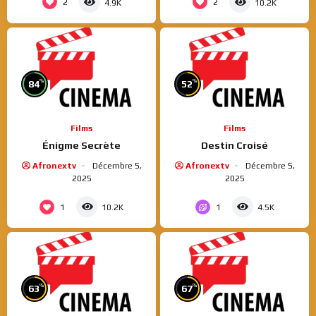
2
2
4.9K
10.2K
%
%
84
52
Films
Films
Énigme Secrète
Destin Croisé
Afronextv
Décembre 5,
Afronextv
Décembre 5,
2025
2025
1
1
10.2K
4.5K
%
%
63
67