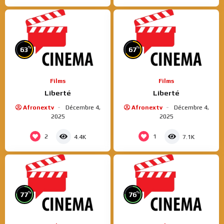
%
%
63
67
Films
Films
Liberté
Liberté
Afronextv
Décembre 4,
Afronextv
Décembre 4,
2025
2025
2
1
4.4K
7.1K
%
%
77
76