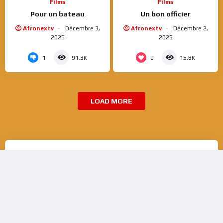
Films
Films
Pour un bateau
Un bon officier
Afronextv
Décembre 3,
Afronextv
Décembre 2,
2025
2025
1
0
91.3K
15.8K
LOAD MORE