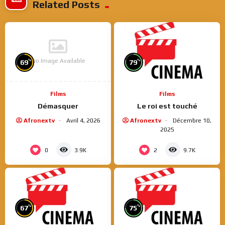
Related Posts
No Image Available
%
%
69
79
Films
Films
Démasquer
Le roi est touché
Afronextv
Avril 4, 2026
Afronextv
Décembre 10,
2025
0
2
3.9K
9.7K
%
%
67
75