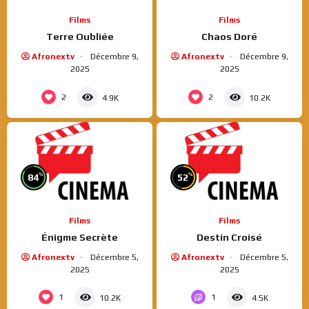
Films
Films
Terre Oubliée
Chaos Doré
Afronextv
Décembre 9,
Afronextv
Décembre 9,
2025
2025
2
2
4.9K
10.2K
%
%
84
52
Films
Films
Énigme Secrète
Destin Croisé
Afronextv
Décembre 5,
Afronextv
Décembre 5,
2025
2025
1
1
10.2K
4.5K