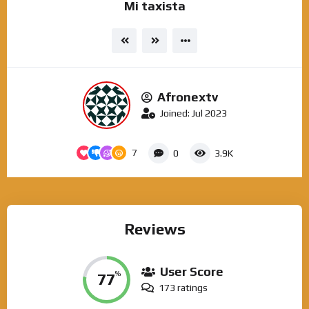
Mi taxista
Afronextv
Joined: Jul 2023
7
0
3.9K
Reviews
User Score
77
%
173 ratings