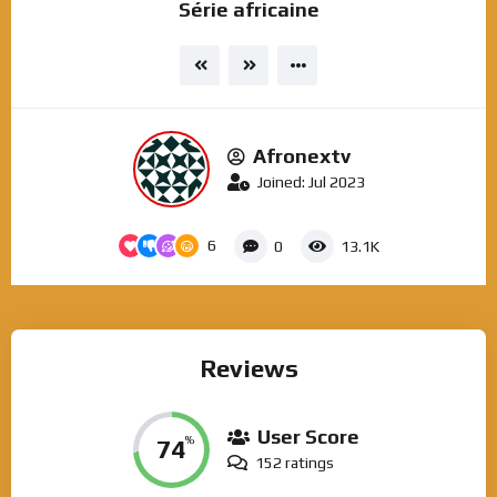
Série africaine
Afronextv
Joined: Jul 2023
6
0
13.1K
Reviews
User Score
74
%
152 ratings