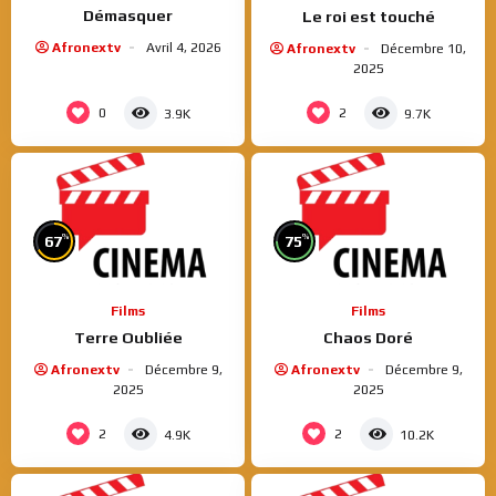
Démasquer
Le roi est touché
Afronextv
Avril 4, 2026
Afronextv
Décembre 10,
2025
0
2
3.9K
9.7K
%
%
67
75
Films
Films
Terre Oubliée
Chaos Doré
Afronextv
Décembre 9,
Afronextv
Décembre 9,
2025
2025
2
2
4.9K
10.2K