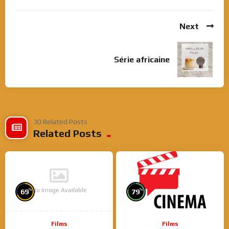
Next
Série africaine
30 Related Posts
Related Posts
No Image Available
%
%
69
79
Films
Films