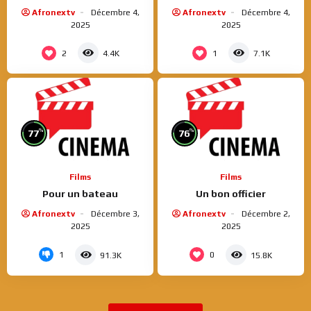
Afronextv
Décembre 4,
Afronextv
Décembre 4,
2025
2025
2
1
4.4K
7.1K
%
%
77
76
Films
Films
Pour un bateau
Un bon officier
Afronextv
Décembre 3,
Afronextv
Décembre 2,
2025
2025
1
0
91.3K
15.8K