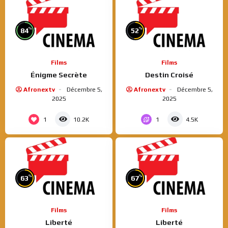
%
%
84
52
Films
Films
Énigme Secrète
Destin Croisé
Afronextv
Décembre 5,
Afronextv
Décembre 5,
2025
2025
1
1
10.2K
4.5K
%
%
63
67
Films
Films
Liberté
Liberté