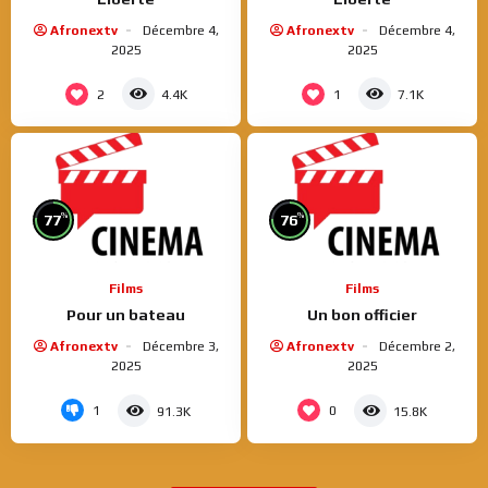
Afronextv
Décembre 4,
Afronextv
Décembre 4,
2025
2025
2
1
4.4K
7.1K
%
%
77
76
Films
Films
Pour un bateau
Un bon officier
Afronextv
Décembre 3,
Afronextv
Décembre 2,
2025
2025
1
0
91.3K
15.8K