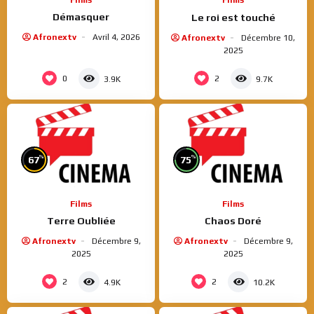
Films
Films
Démasquer
Le roi est touché
Afronextv
Avril 4, 2026
Afronextv
Décembre 10,
2025
0
2
3.9K
9.7K
%
%
67
75
Films
Films
Terre Oubliée
Chaos Doré
Afronextv
Décembre 9,
Afronextv
Décembre 9,
2025
2025
2
2
4.9K
10.2K