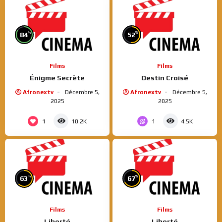
%
%
84
52
Films
Films
Énigme Secrète
Destin Croisé
Afronextv
Décembre 5,
Afronextv
Décembre 5,
2025
2025
1
1
10.2K
4.5K
%
%
63
67
Films
Films
Liberté
Liberté