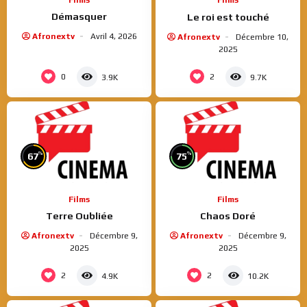
Films
Films
Démasquer
Le roi est touché
Afronextv
Avril 4, 2026
Afronextv
Décembre 10,
2025
0
2
3.9K
9.7K
%
%
67
75
Films
Films
Terre Oubliée
Chaos Doré
Afronextv
Décembre 9,
Afronextv
Décembre 9,
2025
2025
2
2
4.9K
10.2K