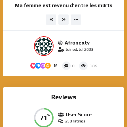
Ma femme est revenu d’entre les m0rts
Afronextv
Joined: Jul 2023
16
0
3.8K
Reviews
User Score
71
%
250 ratings