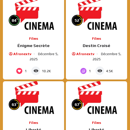
%
%
84
52
Films
Films
Énigme Secrète
Destin Croisé
Afronextv
Décembre 5,
Afronextv
Décembre 5,
2025
2025
1
1
10.2K
4.5K
%
%
63
67
Films
Films
Liberté
Liberté