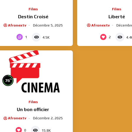
Films
Films
Destin Croisé
Liberté
Afronextv
Décembre 5, 2025
Afronextv
Décembre
1
2
4.5K
4.4
%
76
Films
Un bon officier
Afronextv
Décembre 2, 2025
0
15.8K