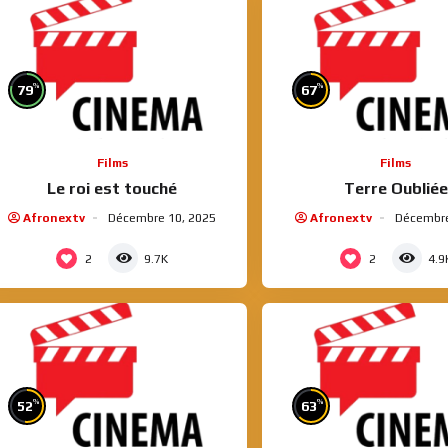
%
%
79
67
Films
Films
Le roi est touché
Terre Oubliée
Afronextv
Décembre 10, 2025
Afronextv
Décembre
2
2
9.7K
4.9
%
%
52
63