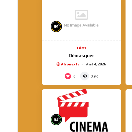
No Image Available
%
69
Films
Démasquer
Afronextv
Avril 4, 2026
0
3.9K
%
84