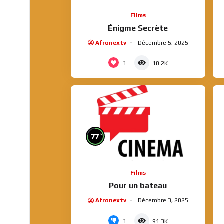
Films
Énigme Secrète
Afronextv
Décembre 5, 2025
1
10.2K
%
77
Films
Pour un bateau
Afronextv
Décembre 3, 2025
1
91.3K