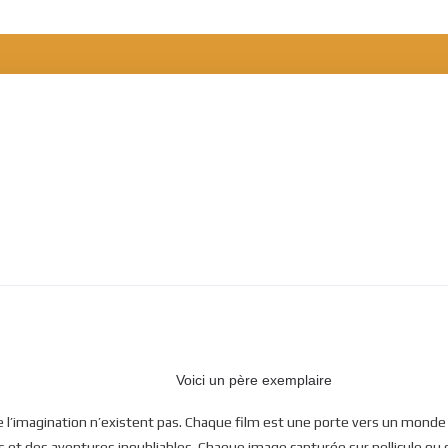
Voici un père exemplaire
 de l’imagination n’existent pas. Chaque film est une porte vers un mond
et des aventures inoubliables. Chaque image capturée sur pellicule ou s