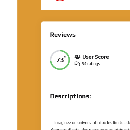
Reviews
User Score
73
%
54 ratings
Descriptions:
Imaginez un univers infini où les limites
époustouflants, des personnages intrigants 