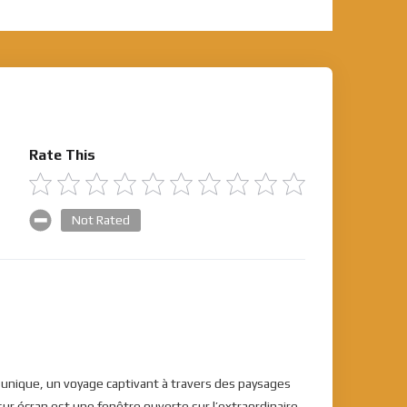
Rate This
Not Rated
e unique, un voyage captivant à travers des paysages
ur écran est une fenêtre ouverte sur l’extraordinaire,