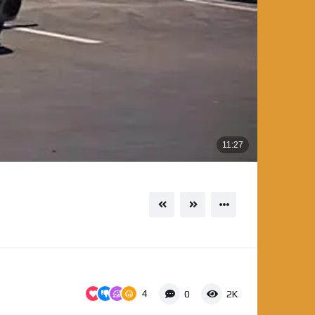
4
0
2K