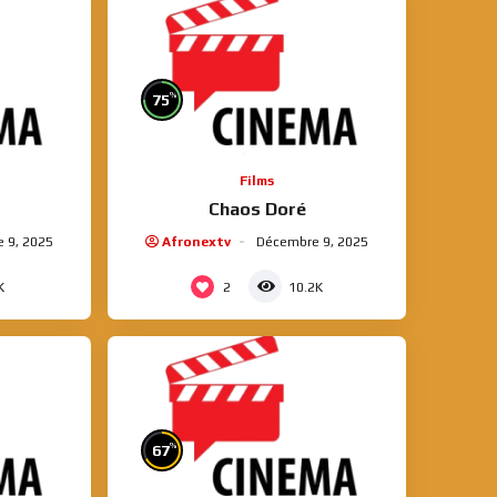
%
75
Films
Chaos Doré
 9, 2025
Afronextv
Décembre 9, 2025
2
K
10.2K
%
67